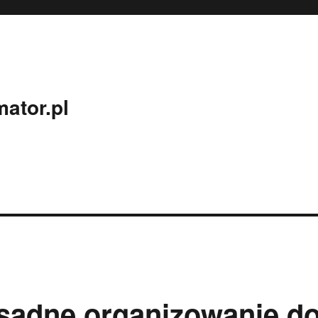
ator.pl
sądne organizowanie d