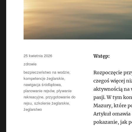
Data
25 kwietnia 2026
Wstęp:
publikacji
Kategorie
zdrowie
Tagi
bezpieczeństwo na wodzie
,
Rozpoczęcie pr
kompetencje żeglarskie
,
czegoś więcej ni
nawigacja śródlądowa
,
aktywnością na 
planowanie rejsów
,
pływanie
rekreacyjne
,
przygotowanie do
pasji. W tym ko
rejsu
,
szkolenie żeglarskie
,
Mazury, które p
żeglarstwo
Artykuł omawia 
pokazanie, jak p