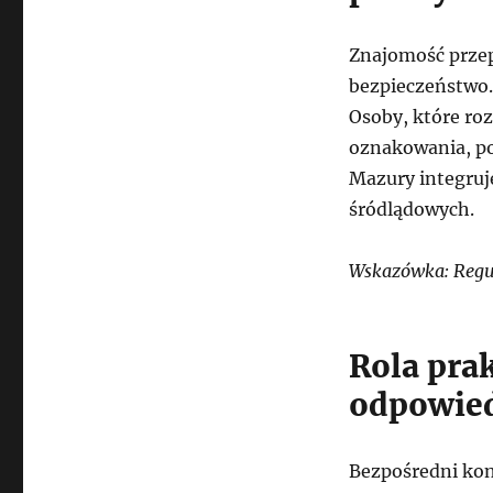
Znajomość przep
bezpieczeństwo.
Osoby, które ro
oznakowania, por
Mazury integruj
śródlądowych.
Wskazówka: Regul
Rola pra
odpowied
Bezpośredni kont