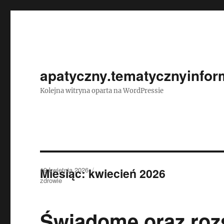
apatyczny.tematycznyinform
Kolejna witryna oparta na WordPressie
Data
Miesiąc:
19 kwietnia 2026
kwiecień 2026
publikacji
Kategorie
zdrowie
Świadome oraz roz