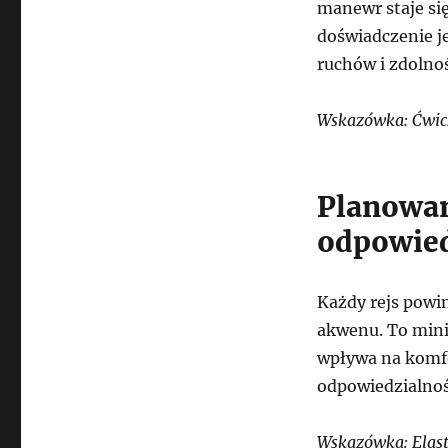
manewr staje się
doświadczenie j
ruchów i zdolno
Wskazówka: Ćwicz 
Planowan
odpowied
Każdy rejs powi
akwenu. To mini
wpływa na komfo
odpowiedzialność
Wskazówka: Elast