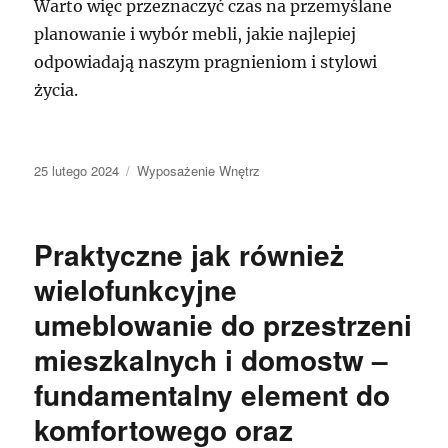
Warto więc przeznaczyć czas na przemyślane
planowanie i wybór mebli, jakie najlepiej
odpowiadają naszym pragnieniom i stylowi
życia.
Data
Kategorie
25 lutego 2024
Wyposażenie Wnętrz
publikacji
Praktyczne jak również
wielofunkcyjne
umeblowanie do przestrzeni
mieszkalnych i domostw –
fundamentalny element do
komfortowego oraz