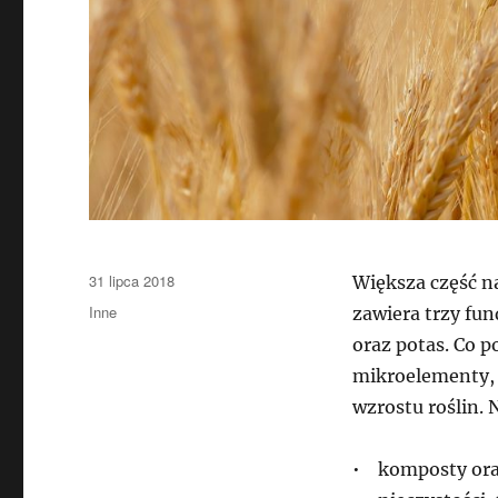
Data
31 lipca 2018
Większa część n
publikacji
Kategorie
Inne
zawiera trzy fun
oraz potas. Co p
mikroelementy, t
wzrostu roślin.
• komposty ora