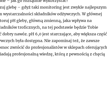
wie – jak go rozsądnie wykorzystać?
zuj glebę – gdyż taki monitoring jest zwykle najlepszym
 wystarczalności składników odżywczych. W głównej
toruj pH gleby, główną zmienną, jaka wpływa na
ładników troficznych, na tej podstawie będzie Tobie
ć dobry nawóz. pH 6,0 jest starczające, aby większa część
wczych była dostępna. Nie zapominaj też, że zawsze
omoc zwrócić do profesjonalistów w sklepach oferującyc
adają profesjonalną wiedzę, którą z pewnością z chęcią