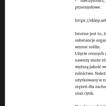
• nieczystości, 
przemysłowe.
https://sklep.a
Istotne jest to
substancje organ
wzrost roślin.
Użycie cennych 
nawozy może równ
wyższą jakość w
rolnictwo. Nale
użytkowany w ro
stężeń dla zacho
oraz cynk.