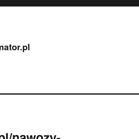
ator.pl
.pl/nawozy-