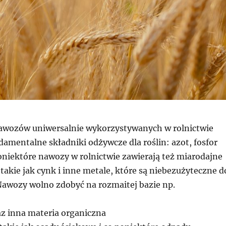
awozów uniwersalnie wykorzystywanych w rolnictwie
damentalne składniki odżywcze dla roślin: azot, fosfor
oniektóre nawozy w rolnictwie zawierają też miarodajne
akie jak cynk i inne metale, które są niebezużyteczne d
 Nawozy wolno zdobyć na rozmaitej bazie np.
z inna materia organiczna