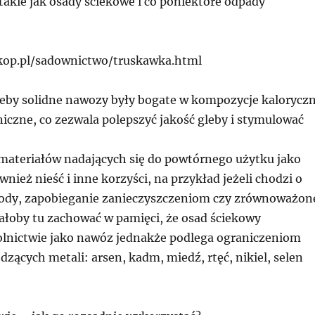
takie jak osady ściekowe i co poniektóre odpady
rkop.pl/sadownictwo/truskawka.html
, żeby solidne nawozy były bogate w kompozycje kalorycz
iczne, co zezwala polepszyć jakość gleby i stymulować
materiałów nadających się do powtórnego użytku jako
ież nieść i inne korzyści, na przykład jeżeli chodzi o
ody, zapobieganie zanieczyszczeniom czy zrównoważon
żałoby tu zachować w pamięci, że osad ściekowy
lnictwie jako nawóz jednakże podlega ograniczeniom
dzących metali: arsen, kadm, miedź, rtęć, nikiel, selen