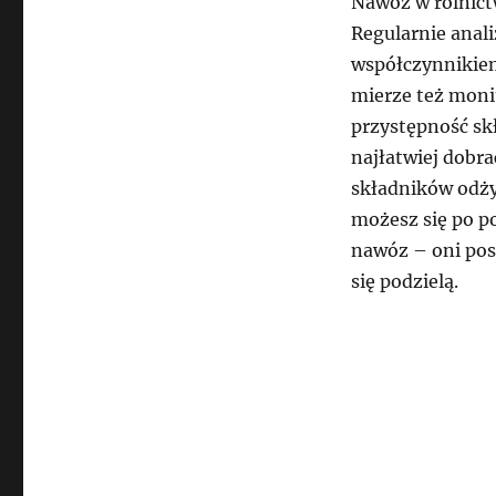
Nawóz w rolnict
Regularnie anali
współczynnikiem
mierze też moni
przystępność sk
najłatwiej dobra
składników odży
możesz się po p
nawóz – oni posi
się podzielą.