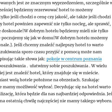
owanych jest ze znacznym wyprzedzeniem, szczególnie 
wcześniej będziemy rezerwować hotel to możemy
lko jeśli chodzi o cenę czy jakość, ale także jeśli chodzi
ry hotel powinien zapewnić nie tylko nocleg, ale sprawić,
ę doskonale|W dobrym hotelu będziemy mieli nie tylko
że poczujemy się jak w domu|W dobrym hotelu możemy
nale.}. Jeśli chcemy znaleźć najlepszy hotel to warto
szukiwania sporo czasu przyjść z pomocą może nam
pisując takie słowa jak:
pokoje w centrum poznania
poszukiwania . ułatwimy sobie poszukiwania . W wielu
ej jest znaleźć hotel, który znajduje się w mieście.
iast wolą hotele położone na obrzeżach. Szukając
e mamy możliwość wybrać. Decydując się na hotel warto
lizację, która będzie dla nas najbardziej odpowiednia. Jeś
na ostatnią chwilę najczęściej nie mamy takiego wyboru