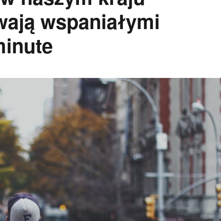
wają wspaniałymi
minute