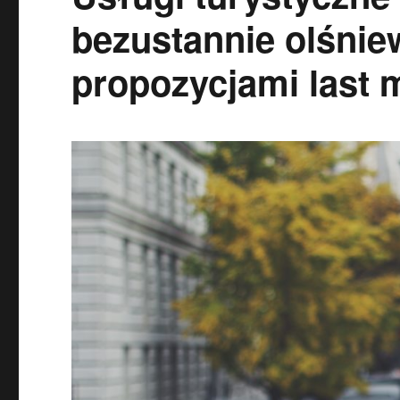
bezustannie olśnie
propozycjami last 