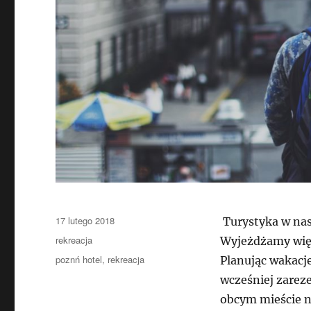
Data
17 lutego 2018
Turystyka w nasz
publikacji
Kategorie
rekreacja
Wyjeżdżamy więc 
Tagi
poznń hotel
,
rekreacja
Planując wakacj
wcześniej zarez
obcym mieście n