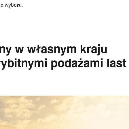
go wyboru.
zny w własnym kraju
ybitnymi podażami last