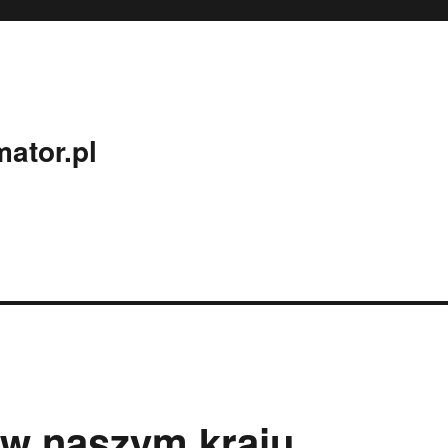
ator.pl
 w naszym kraju