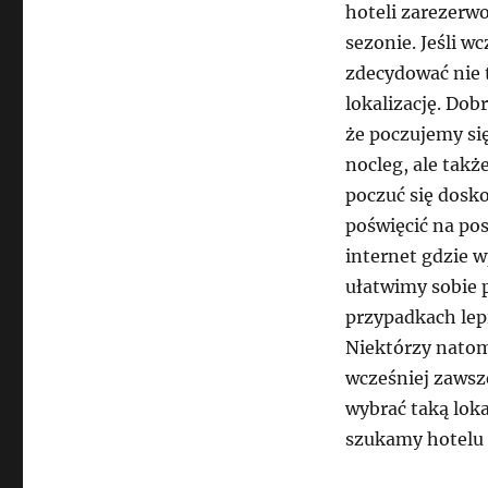
hoteli zarezerw
sezonie. Jeśli 
zdecydować nie ty
lokalizację. Dob
że poczujemy si
nocleg, ale tak
poczuć się dosko
poświęcić na po
internet gdzie w
ułatwimy sobie 
przypadkach lepi
Niektórzy natom
wcześniej zawsz
wybrać taką loka
szukamy hotelu 