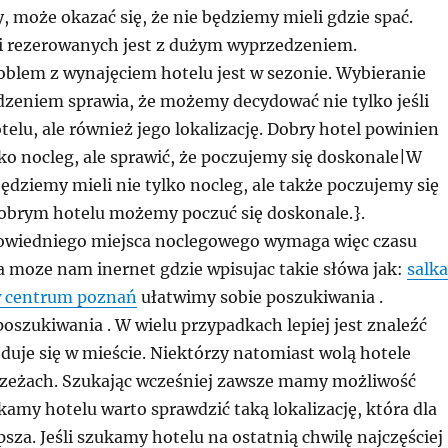
, może okazać się, że nie będziemy mieli gdzie spać.
i rezerowanych jest z dużym wyprzedzeniem.
blem z wynajęciem hotelu jest w sezonie. Wybieranie
dzeniem sprawia, że możemy decydować nie tylko jeśli
telu, ale również jego lokalizację. Dobry hotel powinien
ko nocleg, ale sprawić, że poczujemy się doskonale|W
dziemy mieli nie tylko nocleg, ale także poczujemy się
brym hotelu możemy poczuć się doskonale.}.
owiedniego miejsca noclegowego wymaga więc czasu
a moze nam inernet gdzie wpisujac takie słówa jak:
salka
w centrum poznań
ułatwimy sobie poszukiwania .
oszukiwania . W wielu przypadkach lepiej jest znaleźć
jduje się w mieście. Niektórzy natomiast wolą hotele
zeżach. Szukając wcześniej zawsze mamy możliwość
ukamy hotelu warto sprawdzić taką lokalizację, która dla
psza. Jeśli szukamy hotelu na ostatnią chwilę najczęściej