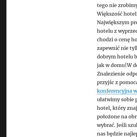
tego nie zrobimy
Większość hotel
Największym pro
hotelu z wyprze
chodzi o cenę ho
zapewnić nie tyl
dobrym hotelu bę
jak w domu|W do
Znalezienie odp
przyjśc z pomoc
konferencyjna 
ułatwimy sobie p
hotel, który zna
położone na obr
wybrać. Jeśli sz
nas będzie najle