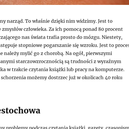
ny narząd. To właśnie dzięki nim widzimy. Jest to
e zmysłów człowieka. Za ich pomocą ponad 80 procent
czającego nas świata trafia prosto do mózgu. Niestety,
stępuje stopniowe pogarszanie się wzroku. Jest to proce
nie należy mylić go z chorobą. Na ogół, pierwszymi
anymi starczowzrocznością są trudności z wyraźnym
ka w trakcie czytania książki lub pracy na komputerze.
 schorzenia możemy dostrzec już w okolicach 40 roku
estochowa
emy problemy podczas czytania książki, gazety, czasopis