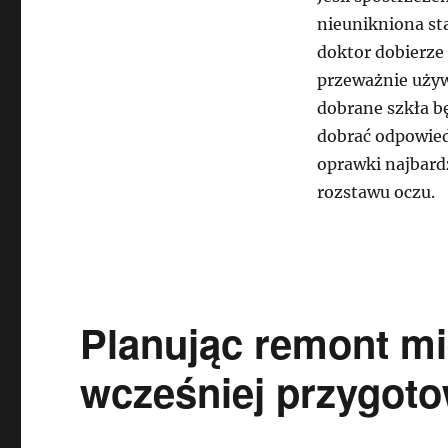
nieunikniona sta
doktor dobierze 
przeważnie używ
dobrane szkła b
dobrać odpowied
oprawki najbardz
rozstawu oczu.
Planując remont mi
wcześniej przygoto