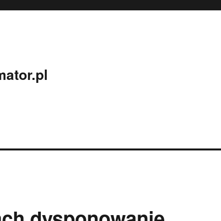
ator.pl
ach dysponowanie