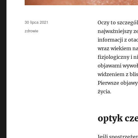
Data
30 lipca 2021
Oczy to szczegól
publikacji
Kategorie
zdrowie
najważniejszy z
informacji z ota
wraz wiekiem na
fizjologiczny i 
objawami wywoł
widzeniem z blis
Pierwsze objawy
życia.
optyk cz
Jeśli spostrzeż