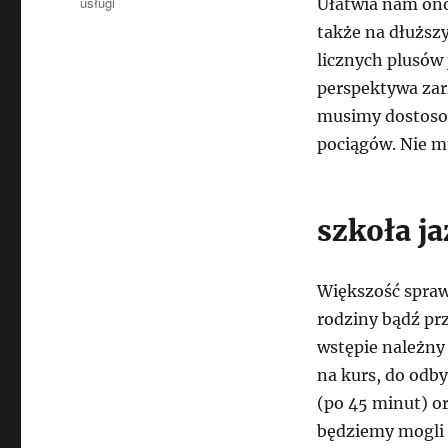
Kategorie
usługi
Ułatwia nam ono
także na dłuższ
licznych plusów
perspektywa zar
musimy dostosow
pociągów. Nie mu
szkoła j
Większość spraw
rodziny bądź prz
wstępie należny 
na kurs, do odby
(po 45 minut) o
będziemy mogli 