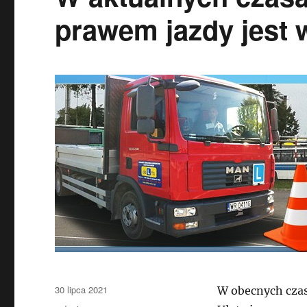
prawem jazdy jest 
Data
30 lipca 2021
W obecnych czas
publikacji