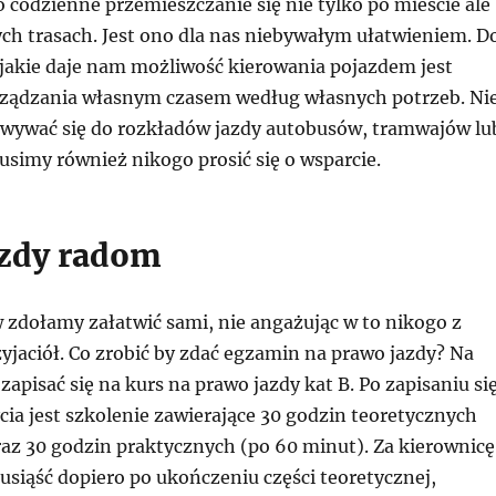
 codzienne przemieszczanie się nie tylko po mieście ale
ych trasach. Jest ono dla nas niebywałym ułatwieniem. D
 jakie daje nam możliwość kierowania pojazdem jest
ządzania własnym czasem według własnych potrzeb. Ni
ywać się do rozkładów jazdy autobusów, tramwajów lu
simy również nikogo prosić się o wsparcie.
azdy radom
 zdołamy załatwić sami, nie angażując w to nikogo z
yjaciół. Co zrobić by zdać egzamin na prawo jazdy? Na
zapisać się na kurs na prawo jazdy kat B. Po zapisaniu si
cia jest szkolenie zawierające 30 godzin teoretycznych
raz 30 godzin praktycznych (po 60 minut). Za kierownicę
usiąść dopiero po ukończeniu części teoretycznej,