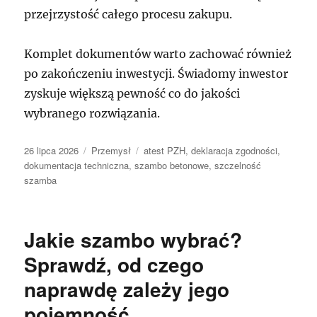
przejrzystość całego procesu zakupu.
Komplet dokumentów warto zachować również
po zakończeniu inwestycji. Świadomy inwestor
zyskuje większą pewność co do jakości
wybranego rozwiązania.
Data
Kategorie
Tagi
26 lipca 2026
Przemysł
atest PZH
,
deklaracja zgodności
,
publikacji
dokumentacja techniczna
,
szambo betonowe
,
szczelność
szamba
Jakie szambo wybrać?
Sprawdź, od czego
naprawdę zależy jego
pojemność.