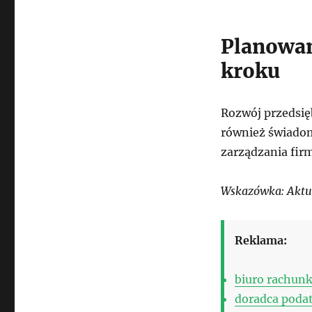
Planowan
kroku
Rozwój przedsię
również świado
zarządzania firm
Wskazówka: Aktua
Reklama:
biuro rachun
doradca poda