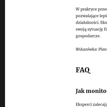
W praktyce przed
pozwalające lep
działalności. Ek
swoją sytuację 
gospodarcze.
Wskazówka: Planu
FAQ
Jak monito
Eksperci zaleca