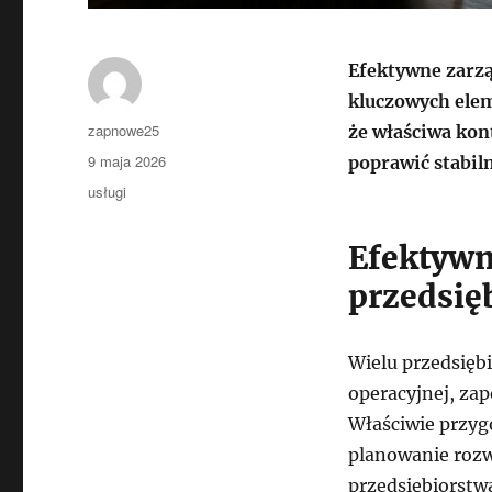
Efektywne zarzą
kluczowych elem
Autor
zapnowe25
że właściwa ko
Data
9 maja 2026
poprawić stabiln
publikacji
Kategorie
usługi
Efektywn
przedsię
Wielu przedsiębi
operacyjnej, za
Właściwie przyg
planowanie rozw
przedsiębiorstw