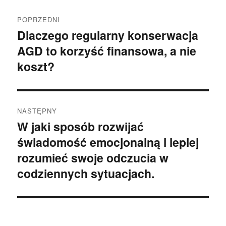
Nawigacja
POPRZEDNI
wpisu
Dlaczego regularny konserwacja
Poprzedni
AGD to korzyść finansowa, a nie
wpis:
koszt?
NASTĘPNY
W jaki sposób rozwijać
Następny
świadomość emocjonalną i lepiej
wpis:
rozumieć swoje odczucia w
codziennych sytuacjach.